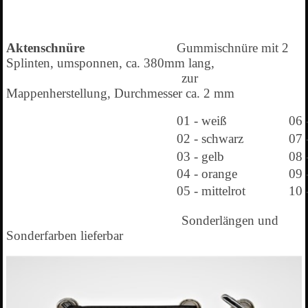
Aktenschnüre
Gummischnüre mit 2
Splinten, umsponnen, ca. 380mm lang,
zur
Mappenherstellung, Durchmesser ca. 2 mm
01 - weiß
06 
02 - schwarz
07 
03 - gelb
08 
04 - orange
09 
05 - mittelrot
10 
Sonderlängen und
Sonderfarben lieferbar