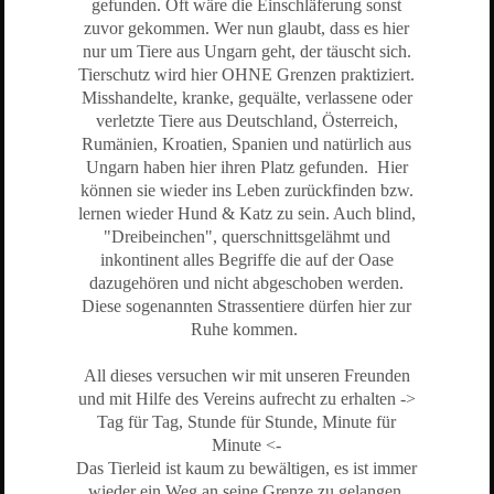
gefunden. Oft wäre die Einschläferung sonst
zuvor gekommen. Wer nun glaubt, dass es hier
nur um Tiere aus Ungarn geht, der täuscht sich.
Tierschutz wird hier OHNE Grenzen praktiziert.
Misshandelte, kranke, gequälte, verlassene oder
verletzte Tiere aus Deutschland, Österreich,
Rumänien, Kroatien, Spanien und natürlich aus
Ungarn haben hier ihren Platz gefunden. Hier
können sie wieder ins Leben zurückfinden bzw.
lernen wieder Hund & Katz zu sein. Auch blind,
"Dreibeinchen", querschnittsgelähmt und
inkontinent alles Begriffe die auf der Oase
dazugehören und nicht abgeschoben werden.
Diese sogenannten Strassentiere dürfen hier zur
Ruhe kommen.
All dieses versuchen wir mit unseren Freunden
und mit Hilfe des Vereins aufrecht zu erhalten ->
Tag für Tag, Stunde für Stunde, Minute für
Minute <-
Das Tierleid ist kaum zu bewältigen, es ist immer
wieder ein Weg an seine Grenze zu gelangen.